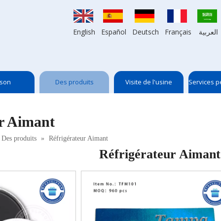
English
Español
Deutsch
Français
العربية
son
Des produits
Visite de l'usine
Services p
ur Aimant
Des produits
»
Réfrigérateur Aimant
Réfrigérateur Aimant